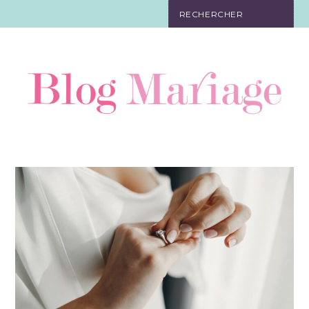
JEUX
ORGANISATION
CADEAUX
RÉCEPTION
TENUE
DÉCORATION
FAIRE-PART
BIJOUX