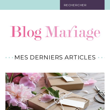
JEUX
ORGANISATION
CADEAUX
RÉCEPTION
MES DERNIERS ARTICLES
TENUE
DÉCORATION
FAIRE-PART
BIJOUX