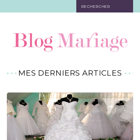
JEUX
ORGANISATION
CADEAUX
RÉCEPTION
MES DERNIERS ARTICLES
TENUE
DÉCORATION
FAIRE-PART
BIJOUX