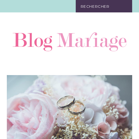
JEUX
ORGANISATION
CADEAUX
RÉCEPTION
TENUE
DÉCORATION
FAIRE-PART
BIJOUX