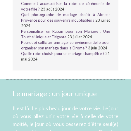
Comment accessoiriser la robe de cérémonie de
votre fille ?
23 août 2024
Quel photographe de mariage choisir à Aix-en-
Provence pour des souvenirs inoubliables ?
23 juillet
2024
Personnaliser un Ruban pour son Mariage : Une
Touche Unique et Élégante
23 juillet 2024
Pourquoi solliciter une agence événementielle pour
organiser son mariage dans la Drôme ?
3 juin 2024
Quelle robe choisir pour un mariage champêtre ?
21
mai 2024
Le mariage : un jour unique
Il est là. Le plus beau jour de votre vie. Le jour
où vous allez unir votre vie à celle de votre
moitié, le jour où vous cesserez d’être seul(e)