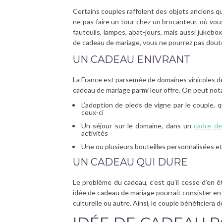
Certains couples raffolent des objets anciens qui
ne pas faire un tour chez un brocanteur, où vou
fauteuils, lampes, abat-jours, mais aussi jukebo
de cadeau de mariage, vous ne pourrez pas dout
UN CADEAU ENIVRANT
La France est parsemée de domaines vinicoles de
cadeau de mariage parmi leur offre. On peut not
L’adoption de pieds de vigne par le couple, qu
ceux-ci
Un séjour sur le domaine, dans un
cadre de
activités
Une ou plusieurs bouteilles personnalisées e
UN CADEAU QUI DURE
Le problème du cadeau, c’est qu’il cesse d’en 
idée de cadeau de mariage pourrait consister en 
culturelle ou autre. Ainsi, le couple bénéficiera 