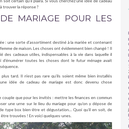
 soit certain qu’il plaira. Si vous cherchez une idée de cadeau
 à trouver la réponse ?
 DE MARIAGE POUR LES
riée : une sorte d’assortiment destiné à la mariée et contenant
etite femme de maison. Les choses ont évidemment bien changé ! Il
é des cadeaux utiles, indispensables à la vie dans laquelle il
insi d’énumérer toutes les choses dont le futur ménage avait
onséquence.
plus tard. Il n’est pas rare qu’ils soient même bien installés
r une idée de cadeau de mariage est donc devenu chose
 le couple que pour les invités : mettre les finances en commun
poser une urne sur le lieu du mariage pour qu’on y dépose de
 de type box bien-être et dégustation… Quoi qu’il en soit, de
être trouvées ! En voici quelques-unes.