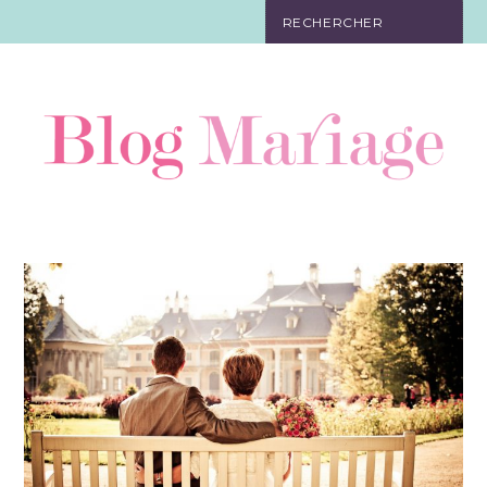
JEUX
ORGANISATION
CADEAUX
RÉCEPTION
TENUE
DÉCORATION
FAIRE-PART
BIJOUX