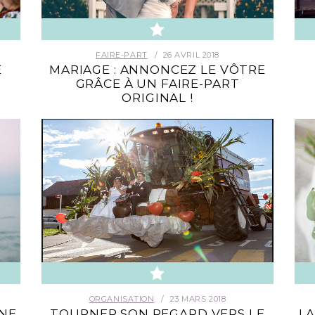
FAIRE-PART
26 AVRIL 2018
E
MARIAGE : ANNONCEZ LE VÔTRE
GRÂCE À UN FAIRE-PART
ORIGINAL !
ORGANISATION
23 MARS 2018
UNE
TOURNER SON REGARD VERS LE
LA