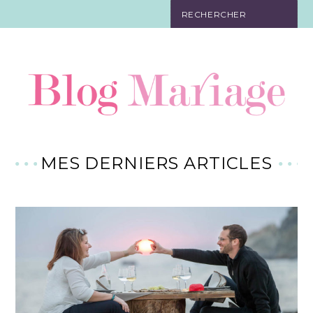
JEUX
ORGANISATION
CADEAUX
RÉCEPTION
MES DERNIERS ARTICLES
TENUE
DÉCORATION
FAIRE-PART
BIJOUX